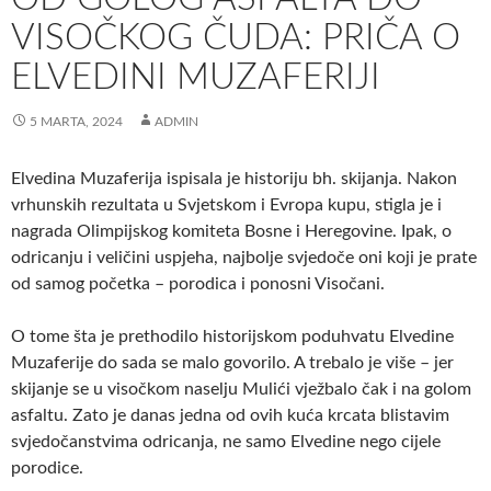
VISOČKOG ČUDA: PRIČA O
ELVEDINI MUZAFERIJI
5 MARTA, 2024
ADMIN
Elvedina Muzaferija ispisala je historiju bh. skijanja. Nakon
vrhunskih rezultata u Svjetskom i Evropa kupu, stigla je i
nagrada Olimpijskog komiteta Bosne i Heregovine. Ipak, o
odricanju i veličini uspjeha, najbolje svjedoče oni koji je prate
od samog početka – porodica i ponosni Visočani.
O tome šta je prethodilo historijskom poduhvatu Elvedine
Muzaferije do sada se malo govorilo. A trebalo je više – jer
skijanje se u visočkom naselju Mulići vježbalo čak i na golom
asfaltu. Zato je danas jedna od ovih kuća krcata blistavim
svjedočanstvima odricanja, ne samo Elvedine nego cijele
porodice.