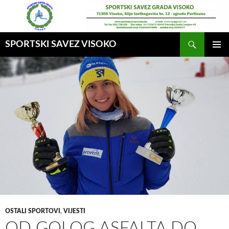
Idi
na
sadržaj
Pretraga
SPORTSKI SAVEZ VISOKO
GLAVNI
MENI
OSTALI SPORTOVI
,
VIJESTI
OD GOLOG ASFALTA DO