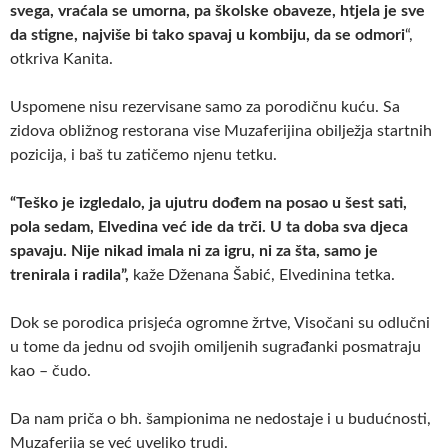
svega, vraćala se umorna, pa školske obaveze, htjela je sve
da stigne, najviše bi tako spavaj u kombiju, da se odmori
“,
otkriva Kanita.
Uspomene nisu rezervisane samo za porodičnu kuću. Sa
zidova obližnog restorana vise Muzaferijina obilježja startnih
pozicija, i baš tu zatičemo njenu tetku.
“Teško je izgledalo, ja ujutru dođem na posao u šest sati,
pola sedam, Elvedina već ide da trči. U ta doba sva djeca
spavaju. Nije nikad imala ni za igru, ni za šta, samo je
trenirala i radila”,
kaže Dženana Šabić, Elvedinina tetka.
Dok se porodica prisjeća ogromne žrtve, Visočani su odlučni
u tome da jednu od svojih omiljenih sugrađanki posmatraju
kao – čudo.
Da nam priča o bh. šampionima ne nedostaje i u budućnosti,
Muzaferija se već uveliko trudi.