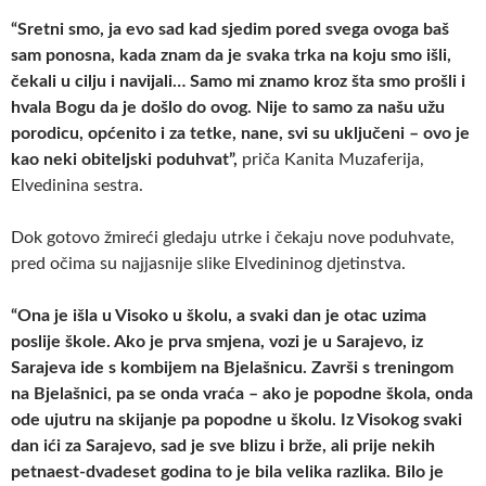
“Sretni smo, ja evo sad kad sjedim pored svega ovoga baš
sam ponosna, kada znam da je svaka trka na koju smo išli,
čekali u cilju i navijali… Samo mi znamo kroz šta smo prošli i
hvala Bogu da je došlo do ovog. Nije to samo za našu užu
porodicu, općenito i za tetke, nane, svi su uključeni – ovo je
kao neki obiteljski poduhvat”,
priča Kanita Muzaferija,
Elvedinina sestra.
Dok gotovo žmireći gledaju utrke i čekaju nove poduhvate,
pred očima su najjasnije slike Elvedininog djetinstva.
“Ona je išla u Visoko u školu, a svaki dan je otac uzima
poslije škole. Ako je prva smjena, vozi je u Sarajevo, iz
Sarajeva ide s kombijem na Bjelašnicu. Završi s treningom
na Bjelašnici, pa se onda vraća – ako je popodne škola, onda
ode ujutru na skijanje pa popodne u školu. Iz Visokog svaki
dan ići za Sarajevo, sad je sve blizu i brže, ali prije nekih
petnaest-dvadeset godina to je bila velika razlika. Bilo je