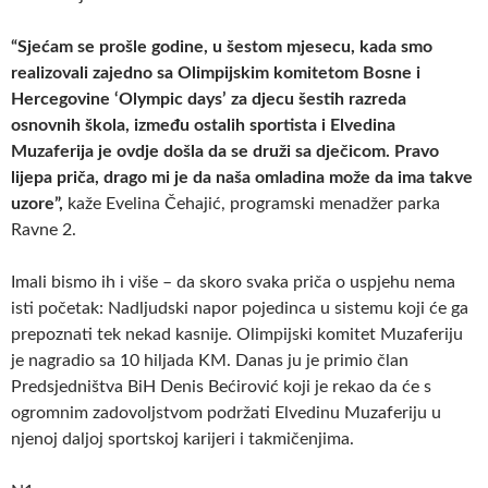
“Sjećam se prošle godine, u šestom mjesecu, kada smo
realizovali zajedno sa Olimpijskim komitetom Bosne i
Hercegovine ‘Olympic days’ za djecu šestih razreda
osnovnih škola, između ostalih sportista i Elvedina
Muzaferija je ovdje došla da se druži sa dječicom. Pravo
lijepa priča, drago mi je da naša omladina može da ima takve
uzore”,
kaže Evelina Čehajić, programski menadžer parka
Ravne 2.
Imali bismo ih i više – da skoro svaka priča o uspjehu nema
isti početak: Nadljudski napor pojedinca u sistemu koji će ga
prepoznati tek nekad kasnije. Olimpijski komitet Muzaferiju
je nagradio sa 10 hiljada KM. Danas ju je primio član
Predsjedništva BiH Denis Bećirović koji je rekao da će s
ogromnim zadovoljstvom podržati Elvedinu Muzaferiju u
njenoj daljoj sportskoj karijeri i takmičenjima.