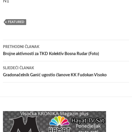
N1
FEATURED
Navigacija
PRETHODNI ČLANAK
članaka
Brojne aktivnosti za TKD Kolektiv Bosna Rudar (Foto)
SLJEDEĆI ČLANAK
Gradonačelnik Ganić ugostio članove KK Fudokan Visoko