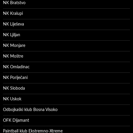
NK Bratstvo
NK Kralupi
NK Liješeva
NK Ljiljan
NK Monjare
NK Moštre
NK Omladinac
NK Poriječani
NK Sloboda
NK Uskok
Odbojkaški klub Bosna Visoko
OFK Dijamant
Paintball klub Ekstremno-Xtreme