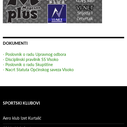
DOKUMENTI
- Poslovnik o radu Upravnog odbora
- Disciplinski pravilnik SS Visoko
- Poslovnik o radu Skupštine
- Nacrt Statuta Općinskog saveza Visoko
SPORTSKI KLUBOVI
Aero klub Izet Kurtalić