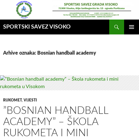
Idi
na
sadržaj
Pretraga
SPORTSKI SAVEZ VISOKO
GLAVNI
MENI
Arhive oznaka: Bosnian handball academy
RUKOMET
,
VIJESTI
”BOSNIAN HANDBALL
ACADEMY” – ŠKOLA
RUKOMETA I MINI