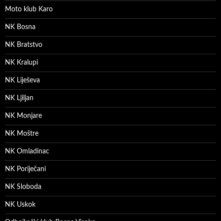
Moto klub Karo
NK Bosna
NK Bratstvo
NK Kralupi
NK Liješeva
NK Ljiljan
NK Monjare
NK Moštre
NK Omladinac
NK Poriječani
NK Sloboda
NK Uskok