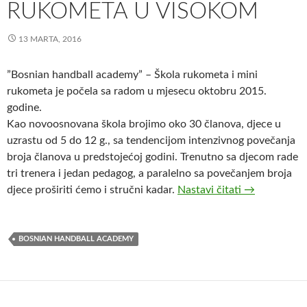
RUKOMETA U VISOKOM
13 MARTA, 2016
”Bosnian handball academy” – Škola rukometa i mini
rukometa je počela sa radom u mjesecu oktobru 2015.
godine.
Kao novoosnovana škola brojimo oko 30 članova, djece u
uzrastu od 5 do 12 g., sa tendencijom intenzivnog povečanja
broja članova u predstojećoj godini. Trenutno sa djecom rade
tri trenera i jedan pedagog, a paralelno sa povečanjem broja
”Bosnian han
djece proširiti ćemo i stručni kadar.
Nastavi čitati
→
BOSNIAN HANDBALL ACADEMY