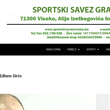
NASLOVNA
TABELE
VIJESTI
JAV
 Edhem Sirćo