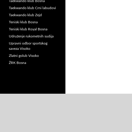
Taekwando klub Bosna
Taekwando klub Crni labudovi
Taekwando klub Zejd
Teniski klub Bosna
Teniski klub Royal Bosna
Udruženje rukometnih sudija
Upravni odbor sportskog
saveza Visoko
Zlatni golub Visoko
ŽRK Bosna