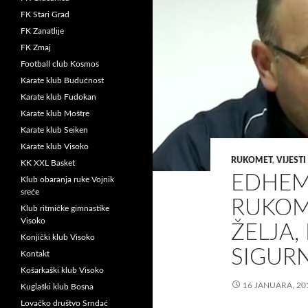
FK Stari Grad
FK Zanatlije
FK Zmaj
Football club Kosmos
Karate klub Budućnost
Karate klub Fudokan
Karate klub Moštre
Karate klub Seiken
Karate klub Visoko
RUKOMET
,
VIJESTI
KK XXL Basket
EDHEM
Klub obaranja ruke Vojnik
sreće
RUKOM
Klub ritmičke gimnastike
Visoko
ŽELJA,
Konjički klub Visoko
SIGUR
Kontakt
Košarkaški klub Visoko
16 JANUARA, 20
Kuglaški klub Bosna
Lovačko društvo Srndać