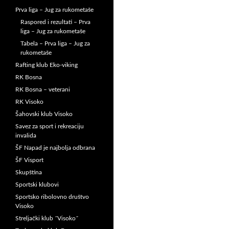
Prva liga – Jug za rukometaše
Raspored i rezultati – Prva
liga – Jug za rukometaše
Tabela – Prva liga – Jug za
rukometaše
Rafting klub Eko-viking
RK Bosna
RK Bosna – veterani
RK Visoko
Šahovski klub Visoko
Savez za sport i rekreaciju
invalida
ŠF Napad je najbolja odbrana
ŠF Visport
Skupština
Sportski klubovi
Sportsko ribolovno društvo
Visoko
Streljački klub ˝Visoko˝