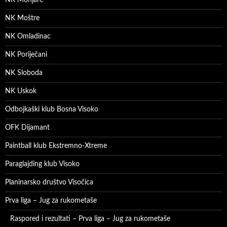
NK Monjare
NK Moštre
NK Omladinac
NK Poriječani
NK Sloboda
NK Uskok
Odbojkaški klub Bosna Visoko
OFK Dijamant
Paintball klub Ekstremno-Xtreme
Paraglajding klub Visoko
Planinarsko društvo Visočica
Prva liga – Jug za rukometaše
Raspored i rezultati – Prva liga – Jug za rukometaše