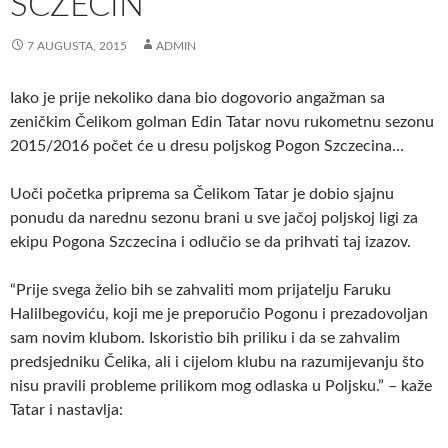
SCZECIN
7 AUGUSTA, 2015
ADMIN
Iako je prije nekoliko dana bio dogovorio angažman sa
zeničkim Čelikom golman Edin Tatar novu rukometnu sezonu
2015/2016 počet će u dresu poljskog Pogon Szczecina…
Uoči početka priprema sa Čelikom Tatar je dobio sjajnu
ponudu da narednu sezonu brani u sve jačoj poljskoj ligi za
ekipu Pogona Szczecina i odlučio se da prihvati taj izazov.
“Prije svega želio bih se zahvaliti mom prijatelju Faruku
Halilbegoviću, koji me je preporučio Pogonu i prezadovoljan
sam novim klubom. Iskoristio bih priliku i da se zahvalim
predsjedniku Čelika, ali i cijelom klubu na razumijevanju što
nisu pravili probleme prilikom mog odlaska u Poljsku.” – kaže
Tatar i nastavlja: