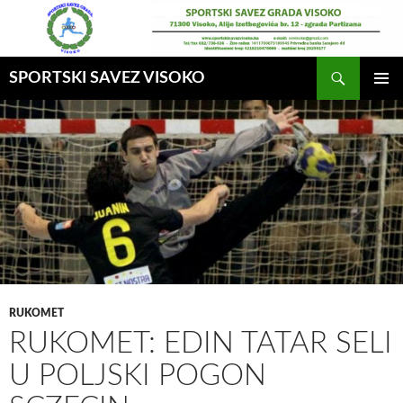
Idi
na
sadržaj
Pretraga
SPORTSKI SAVEZ VISOKO
GLAVNI
MENI
RUKOMET
RUKOMET: EDIN TATAR SELI
U POLJSKI POGON