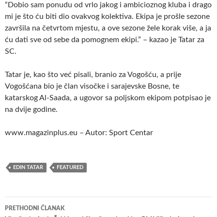
“Dobio sam ponudu od vrlo jakog i ambicioznog kluba i drago
mi je što ću biti dio ovakvog kolektiva. Ekipa je prošle sezone
završila na četvrtom mjestu, a ove sezone žele korak više, a ja
ću dati sve od sebe da pomognem ekipi.” – kazao je Tatar za
SC.
Tatar je, kao što već pisali, branio za Vogošću, a prije
Vogošćana bio je član visočke i sarajevske Bosne, te
katarskog Al-Saada, a ugovor sa poljskom ekipom potpisao je
na dvije godine.
www.magazinplus.eu – Autor: Sport Centar
EDIN TATAR
FEATURED
Navigacija
PRETHODNI ČLANAK