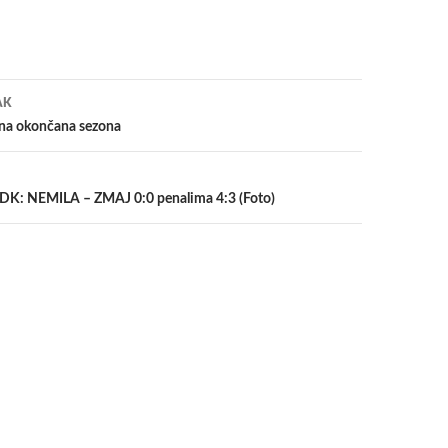
a
AK
na okončana sezona
ZDK: NEMILA – ZMAJ 0:0 penalima 4:3 (Foto)