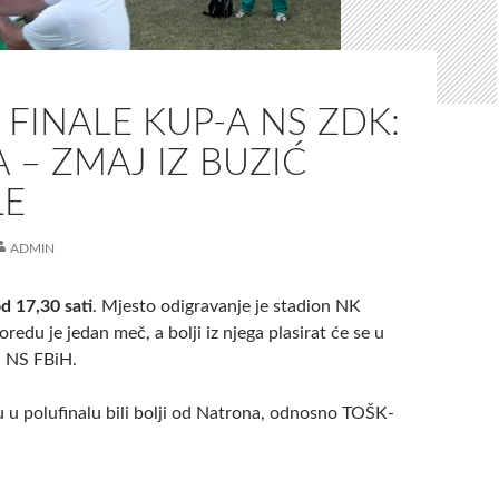
FINALE KUP-A NS ZDK:
 – ZMAJ IZ BUZIĆ
LE
ADMIN
od 17,30 sati
. Mjesto odigravanje je stadion NK
redu je jedan meč, a bolji iz njega plasirat će se u
a NS FBiH.
u u polufinalu bili bolji od Natrona, odnosno TOŠK-