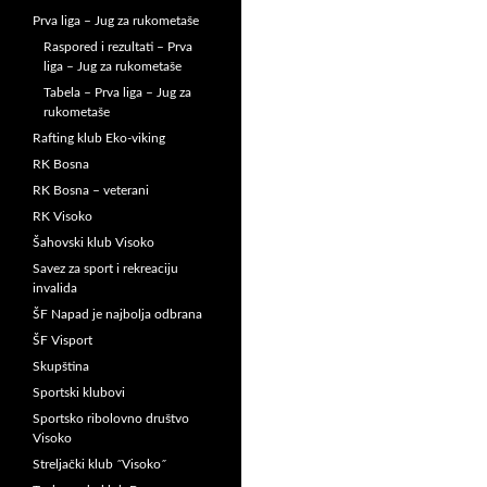
Prva liga – Jug za rukometaše
Raspored i rezultati – Prva
liga – Jug za rukometaše
Tabela – Prva liga – Jug za
rukometaše
Rafting klub Eko-viking
RK Bosna
RK Bosna – veterani
RK Visoko
Šahovski klub Visoko
Savez za sport i rekreaciju
invalida
ŠF Napad je najbolja odbrana
ŠF Visport
Skupština
Sportski klubovi
Sportsko ribolovno društvo
Visoko
Streljački klub ˝Visoko˝