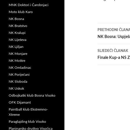
MNK Doktori i Čarobnjaci
Moto klub Karo
NK Bosna
Navigacij
NK Bratstvo
PRETHODNI ČLAN
NK Kralupi
članaka
NK Bosna: Uspješ
NK Liješeva
NK Ljiljan
SLJEDEĆI ČLANAK
NK Monjare
Finale Kup-a NS 
NK Moštre
NK Omladinac
NK Poriječani
NK Sloboda
NK Uskok
Odbojkaški klub Bosna Visoko
OFK Dijamant
Paintball klub Ekstremno-
Xtreme
Paraglajding klub Visoko
Planinarsko društvo Visočica