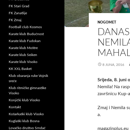
FK Stari Grad
FK Zanatlije
FK Zmaj
NOGOMET
Football club Kosmos
DANAS 
Karate klub Budućnost
NEMILA
Karate klub Fudokan
Karate klub Moštre
MAHA
Karate klub Seiken
Karate klub Visoko
8 JUNA, 2016
KK XXL Basket
Klub obaranja ruke Vojnik
Srijeda, 8. juni 
sreće
Nemila! Na raspo
Klub ritmičke gimnastike
Visoko
završnicu Kup-
Konjički klub Visoko
Kontakt
Zmaj i Nemila s
Košarkaški klub Visoko
a.
Kuglaški klub Bosna
Lovačko društvo Srndać
magazinplus.eu