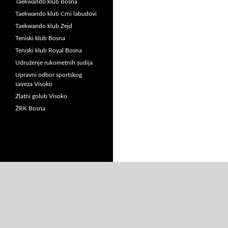
Taekwando klub Bosna
Taekwando klub Crni labudovi
Taekwando klub Zejd
Teniski klub Bosna
Teniski klub Royal Bosna
Udruženje rukometnih sudija
Upravni odbor sportskog
saveza Visoko
Zlatni golub Visoko
ŽRK Bosna