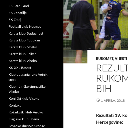
FK Stari Grad
FK Zanatlije
FK Zmaj
Football club Kosmos
Karate klub Budućnost
Karate klub Fudokan
Karate klub Moštre
Karate klub Seiken
RUKOMET
,
VIJESTI
Karate klub Visoko
REZULT
KK XXL Basket
Klub obaranja ruke Vojnik
RUKOM
sreće
BIH
Klub ritmičke gimnastike
Visoko
Konjički klub Visoko
1 APRILA, 2018
Kontakt
Košarkaški klub Visoko
Rezultati 19. k
Kuglaški klub Bosna
Hercegovine:
Lovačko društvo Srndać