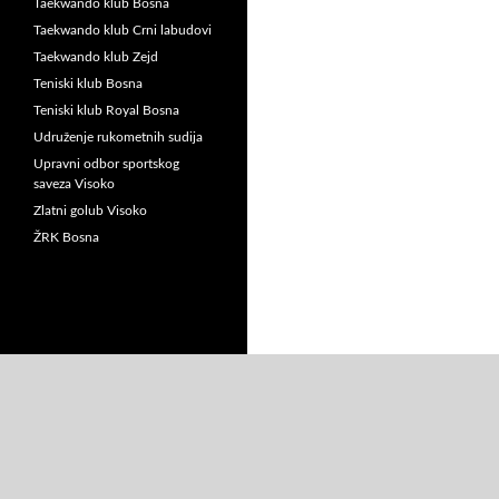
Taekwando klub Bosna
Taekwando klub Crni labudovi
Taekwando klub Zejd
Teniski klub Bosna
Teniski klub Royal Bosna
Udruženje rukometnih sudija
Upravni odbor sportskog
saveza Visoko
Zlatni golub Visoko
ŽRK Bosna