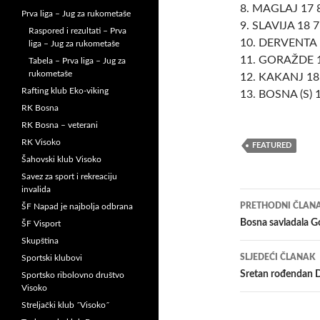
8. MAGLAJ 17 8
Prva liga – Jug za rukometaše
9. SLAVIJA 18 7
Raspored i rezultati – Prva
10. DERVENTA 1
liga – Jug za rukometaše
11. GORAŽDE 1
Tabela – Prva liga – Jug za
rukometaše
12. KAKANJ 18 
Rafting klub Eko-viking
13. BOSNA (S) 1
RK Bosna
RK Bosna – veterani
RK Visoko
FEATURED
Šahovski klub Visoko
Savez za sport i rekreaciju
invalida
Navigacij
PRETHODNI ČLAN
ŠF Napad je najbolja odbrana
članaka
Bosna savladala Go
ŠF Visport
Skupština
SLJEDEĆI ČLANAK
Sportski klubovi
Sretan rođendan 
Sportsko ribolovno društvo
Visoko
Streljački klub ˝Visoko˝