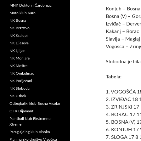
MNK Doktori i Čarobnjaci
Konjuh – Bosna 
Moto klub Karo
Bosna (V) – Gor
NK Bosna
Izviđač – Derve
NK Bratstvo
Kakanj – Borac
NK Kralupi
Slavija – Maglaj
NK Liješeva
Vogošća – Zrinj
NK Ljiljan
NK Monjare
Slobodna je bila
NK Moštre
NK Omladinac
Tabela:
NK Poriječani
NK Sloboda
1. VOGOŠĆA 18
NK Uskok
2. IZVIĐAČ 18 
Odbojkaški klub Bosna Visoko
3. ZRINJSKI 17 
OFK Dijamant
4. BORAC 17 11
Paintball klub Ekstremno-
5. BOSNA (V) 1
Xtreme
6. KONJUH 17 9
Paraglajding klub Visoko
7. SLOGA 17 8 
Planinarsko društvo Visočica