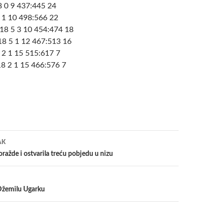
 0 9 437:445 24
 1 10 498:566 22
8 5 3 10 454:474 18
8 5 1 12 467:513 16
2 1 15 515:617 7
8 2 1 15 466:576 7
a
AK
ražde i ostvarila treću pobjedu u nizu
Džemilu Ugarku