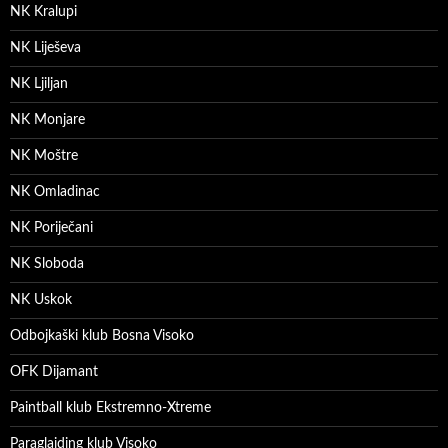
NK Kralupi
NK Liješeva
NK Ljiljan
NK Monjare
NK Moštre
NK Omladinac
NK Poriječani
NK Sloboda
NK Uskok
Odbojkaški klub Bosna Visoko
OFK Dijamant
Paintball klub Ekstremno-Xtreme
Paraglajding klub Visoko