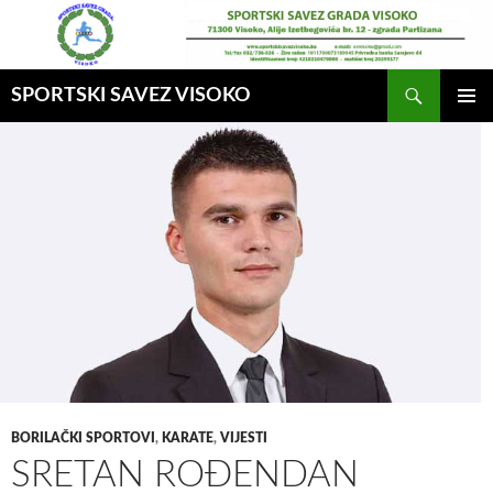
Idi
na
sadržaj
Pretraga
SPORTSKI SAVEZ VISOKO
GLAVNI
MENI
BORILAČKI SPORTOVI
,
KARATE
,
VIJESTI
SRETAN ROĐENDAN