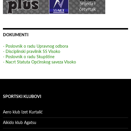
DOKUMENTI
- Poslovnik o radu Upravnog odbora
- Disciplinski pravilnik SS Visoko
- Poslovnik o radu Skupštine
- Nacrt Statuta Općinskog saveza Visoko
SPORTSKI KLUBOVI
Aero klub Izet Kurtalić
Aikido klub Agatsu