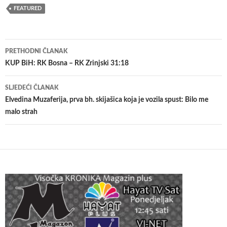
FEATURED
Navigacija
PRETHODNI ČLANAK
članaka
KUP BiH: RK Bosna – RK Zrinjski 31:18
SLJEDEĆI ČLANAK
Elvedina Muzaferija, prva bh. skijašica koja je vozila spust: Bilo me
malo strah