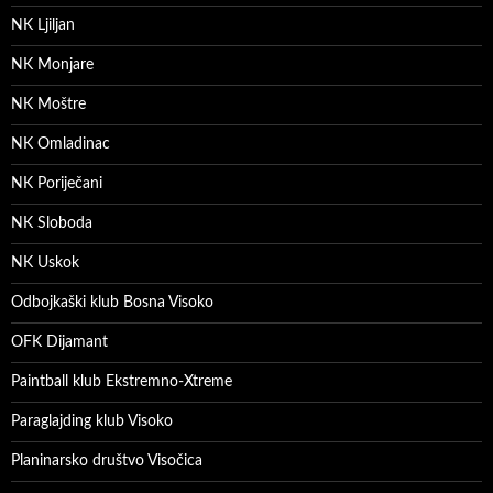
NK Ljiljan
NK Monjare
NK Moštre
NK Omladinac
NK Poriječani
NK Sloboda
NK Uskok
Odbojkaški klub Bosna Visoko
OFK Dijamant
Paintball klub Ekstremno-Xtreme
Paraglajding klub Visoko
Planinarsko društvo Visočica