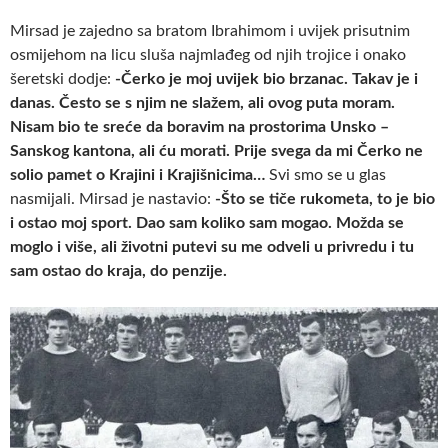
Mirsad je zajedno sa bratom Ibrahimom i uvijek prisutnim
osmijehom na licu sluša najmlađeg od njih trojice i onako
šeretski dodje:
-Čerko je moj uvijek bio brzanac. Takav je i
danas. Često se s njim ne slažem, ali ovog puta moram.
Nisam bio te sreće da boravim na prostorima Unsko –
Sanskog kantona, ali ću morati. Prije svega da mi Čerko ne
solio pamet o Krajini i Krajišnicima…
Svi smo se u glas
nasmijali. Mirsad je nastavio:
-Što se tiče rukometa, to je bio
i ostao moj sport. Dao sam koliko sam mogao. Možda se
moglo i više, ali životni putevi su me odveli u privredu i tu
sam ostao do kraja, do penzije.