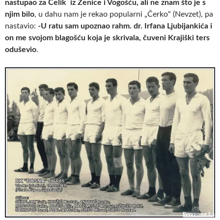
nastupao za Čelik iz Zenice i Vogošću, ali ne znam što je s
njim bilo
, u dahu nam je rekao popularni „Čerko“ (Nevzet), pa
nastavio:
-U ratu sam upoznao rahm. dr. Irfana Ljubijankića i
on me svojom blagošću koja je skrivala, čuveni Krajiški ters
oduševio
.