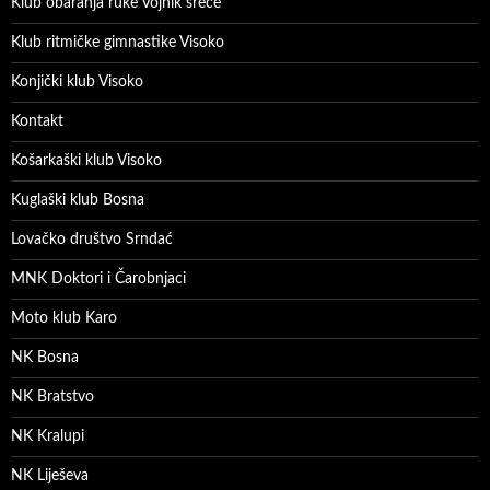
Klub obaranja ruke Vojnik sreće
Klub ritmičke gimnastike Visoko
Konjički klub Visoko
Kontakt
Košarkaški klub Visoko
Kuglaški klub Bosna
Lovačko društvo Srndać
MNK Doktori i Čarobnjaci
Moto klub Karo
NK Bosna
NK Bratstvo
NK Kralupi
NK Liješeva