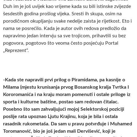
Duh im je još uvijek kao vrijeme kada su bili istinske zvijezde
šesdestih godina prošlog vijeka. Sresti ih skupa, osim na
porodičnom okupljanju svake nedelje zaista je rijetkost. Eto i
nama se posrećilo. Kada je autor ovih redova predložio da
napravimo jedan intervju sa sve trojicom, prihavtili su bez
pogovora, pogotovo što veoma često posjećuju Portal
„Reprezent“.
-Kada ste napravili prvi prilog o Piramidama, pa kasnije o
Milama (mjestu krunisanja prvog Bosanskog kralja Tvrtka I
Kororomanića i na kraju moram pomenuti i ostale priloge iz
sporta i kulturne baštine, postao sam redovan čitalac.
Posebno što sam zahvaljujući mojoj Selektorskoj poziciji
poslije rata upoznao Ljutu Krajinu, koja je bila i ostala
rasadnik rukometaša. Da sam u pravu potvrđuje i Muhamed
Toromanović, bio je još jedan mali Dervišević, koji je