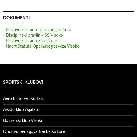
DOKUMENTI
- Poslovnik o radu Upravnog odbora
- Disciplinski pravilnik SS Visoko
- Poslovnik o radu Skupštine
- Nacrt Statuta Općinskog saveza Visoko
SPORTSKI KLUBOVI
Aero klub Izet Kurtalić
Aikido klub Agatsu
Bokserski klub Visoko
Društvo pedagoga fizičke kulture