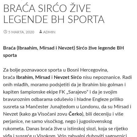
BRAĆA SIRĆO ŽIVE
LEGENDE BH SPORTA
5 MARTA, 2020
ADMIN
Braća (Ibraahim, Mirsad i Nevzet) Sirćo žive legende BH
sporta
Za bolje poznavaoce sporta u Bosni Hercegovina,
braća
Ibrahim, Mirsad
i
Nevzet Sirćo
nisu nepoznanice. Radi
onih mlađih, moramo podsjetiti da je Ibrahim bio golman i
kapiten šampionske ekipe FK „Sarajevo“ i da je svojim
bravuroznim odbarama oduševio i hladne Engleze priliko
susreta sa Mančester Junajtedom u Londonu, da su Mirsad i
Nevzet (kako ga Visočani zovu
Čerko
), bili deceniju i više
perjanice, ne samo visočkog, nego i jugoslovenskog
rukometa. Danas braća žive u istinskoj slozi, koja se rijetko
viđa i susreće u Visokom. Vrlo zahvalni duhoviti sagovrnici.