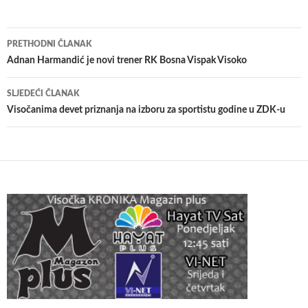
Navigacija
PRETHODNI ČLANAK
članaka
Adnan Harmandić je novi trener RK Bosna Vispak Visoko
SLJEDEĆI ČLANAK
Visočanima devet priznanja na izboru za sportistu godine u ZDK-u